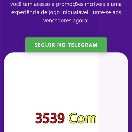
você tem acesso a promoções incríveis e uma
experiência de jogo inigualável. Junte-se aos
vencedores agora!
SEGUIR NO TELEGRAM