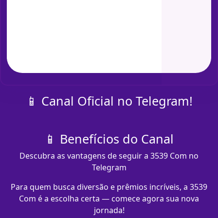
📱 Canal Oficial no Telegram!
📱 Benefícios do Canal
Descubra as vantagens de seguir a 3539 Com no
Telegram
Para quem busca diversão e prêmios incríveis, a 3539
Com é a escolha certa — comece agora sua nova
jornada!