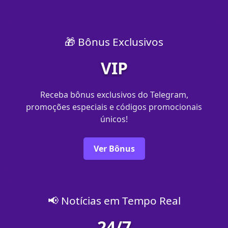
🎁 Bônus Exclusivos
VIP
Receba bônus exclusivos do Telegram,
promoções especiais e códigos promocionais
únicos!
Ver Bônus
📢 Notícias em Tempo Real
24/7