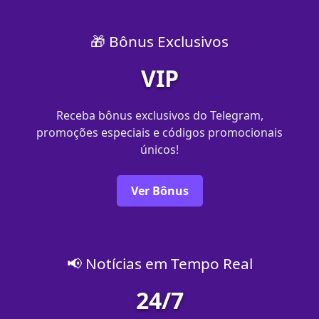
🎁 Bônus Exclusivos
VIP
Receba bônus exclusivos do Telegram,
promoções especiais e códigos promocionais
únicos!
Ver Bônus
📢 Notícias em Tempo Real
24/7