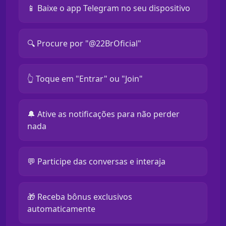
📱 Baixe o app Telegram no seu dispositivo
🔍 Procure por "@22BrOficial"
👆 Toque em "Entrar" ou "Join"
🔔 Ative as notificações para não perder
nada
💬 Participe das conversas e interaja
🎁 Receba bônus exclusivos
automaticamente