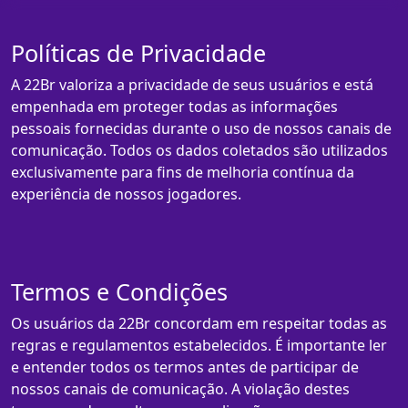
Políticas de Privacidade
A 22Br valoriza a privacidade de seus usuários e está
empenhada em proteger todas as informações
pessoais fornecidas durante o uso de nossos canais de
comunicação. Todos os dados coletados são utilizados
exclusivamente para fins de melhoria contínua da
experiência de nossos jogadores.
Termos e Condições
Os usuários da 22Br concordam em respeitar todas as
regras e regulamentos estabelecidos. É importante ler
e entender todos os termos antes de participar de
nossos canais de comunicação. A violação destes