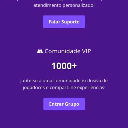
atendimento personalizado!
Falar Suporte
👥 Comunidade VIP
1000+
Junte-se a uma comunidade exclusiva de
jogadores e compartilhe experiências!
Entrar Grupo