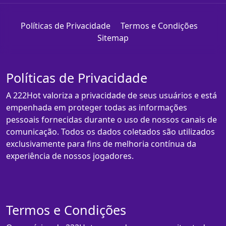
Políticas de Privacidade
Termos e Condições
Sitemap
Políticas de Privacidade
A 222Hot valoriza a privacidade de seus usuários e está
empenhada em proteger todas as informações
pessoais fornecidas durante o uso de nossos canais de
comunicação. Todos os dados coletados são utilizados
exclusivamente para fins de melhoria contínua da
experiência de nossos jogadores.
Termos e Condições