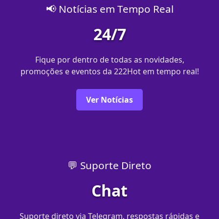
📢 Notícias em Tempo Real
24/7
Fique por dentro de todas as novidades,
promoções e eventos da 222Hot em tempo real!
Ver Notícias
💬 Suporte Direto
Chat
Suporte direto via Telegram, respostas rápidas e