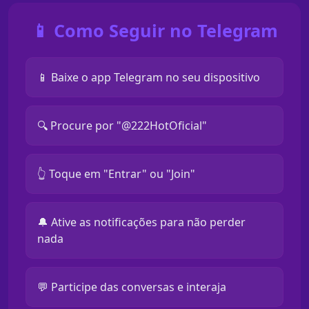
📱 Como Seguir no Telegram
📱 Baixe o app Telegram no seu dispositivo
🔍 Procure por "@222HotOficial"
👆 Toque em "Entrar" ou "Join"
🔔 Ative as notificações para não perder
nada
💬 Participe das conversas e interaja