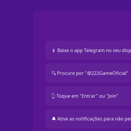
📱 Baixe o app Telegram no seu disp
🔍 Procure por "@222GameOficial"
👆 Toque em "Entrar" ou "Join"
🔔 Ative as notificações para não p