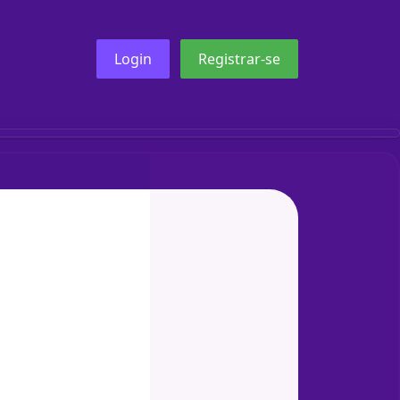
Login
Registrar-se