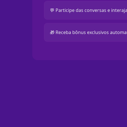
💬 Participe das conversas e interaj
🎁 Receba bônus exclusivos autom