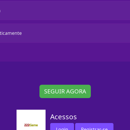
a
aticamente
SEGUIR AGORA
Acessos
Login
Registrar-se