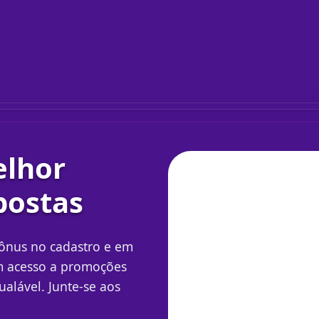
elhor
postas
ônus no cadastro e em
m acesso a promoções
ualável. Junte-se aos