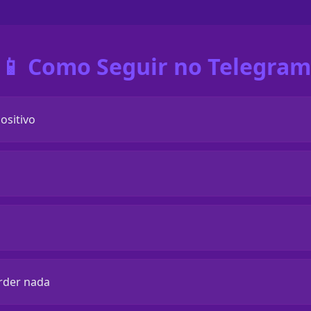
📱 Como Seguir no Telegram
ositivo
erder nada