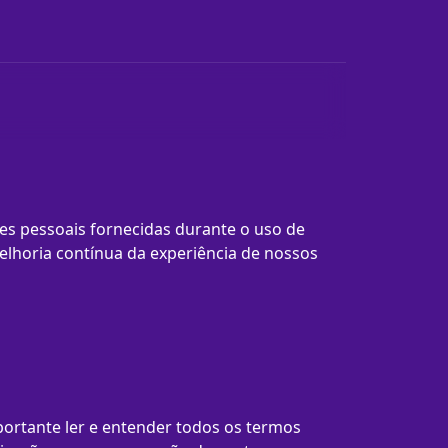
es pessoais fornecidas durante o uso de
elhoria contínua da experiência de nossos
ortante ler e entender todos os termos