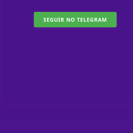
SEGUIR NO TELEGRAM