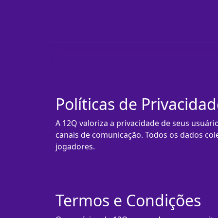
Políticas de Privacida
A 12Q valoriza a privacidade de seus usuár
canais de comunicação. Todos os dados cole
jogadores.
Termos e Condições