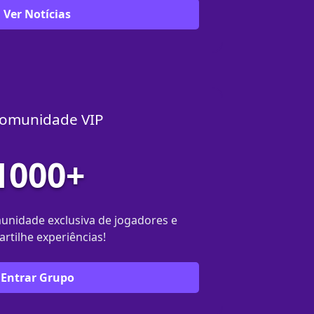
Ver Notícias
Comunidade VIP
1000+
unidade exclusiva de jogadores e
rtilhe experiências!
Entrar Grupo