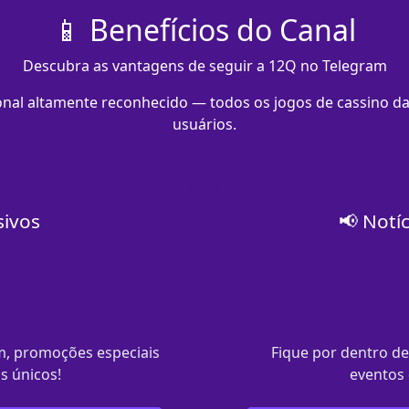
📱 Benefícios do Canal
Descubra as vantagens de seguir a 12Q no Telegram
onal altamente reconhecido — todos os jogos de cassino d
usuários.
sivos
📢 Notí
m, promoções especiais
Fique por dentro d
s únicos!
eventos 