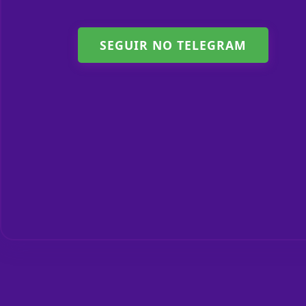
SEGUIR NO TELEGRAM