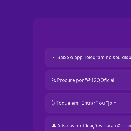
📱 Baixe o app Telegram no seu disp
🔍 Procure por "@12QOficial"
👆 Toque em "Entrar" ou "Join"
🔔 Ative as notificações para não p