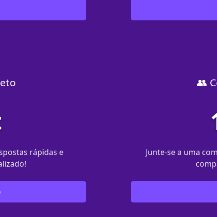
reto
👥 
t
espostas rápidas e
Junte-se a uma com
lizado!
compa
e