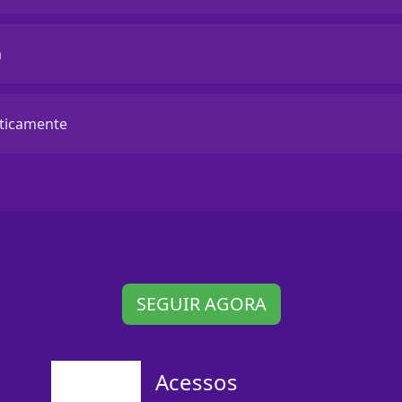
a
aticamente
SEGUIR AGORA
Acessos