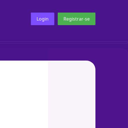
Login
Registrar-se