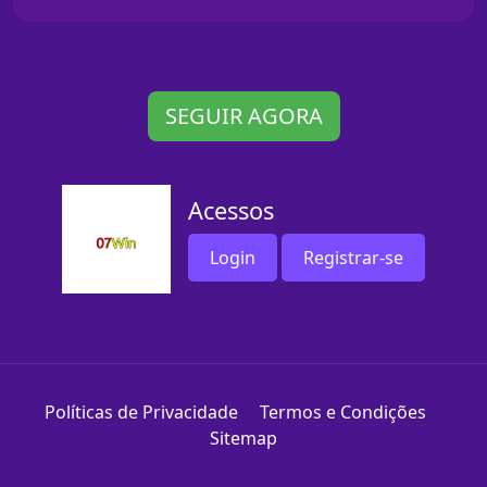
SEGUIR AGORA
Acessos
Login
Registrar-se
Políticas de Privacidade
Termos e Condições
Sitemap