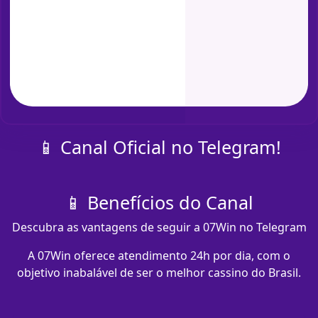
📱 Canal Oficial no Telegram!
📱 Benefícios do Canal
Descubra as vantagens de seguir a 07Win no Telegram
A 07Win oferece atendimento 24h por dia, com o
objetivo inabalável de ser o melhor cassino do Brasil.