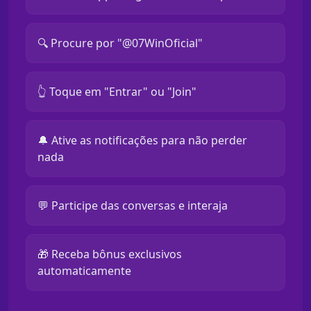
🔍 Procure por "@07WinOficial"
👆 Toque em "Entrar" ou "Join"
🔔 Ative as notificações para não perder
nada
💬 Participe das conversas e interaja
🎁 Receba bônus exclusivos
automaticamente