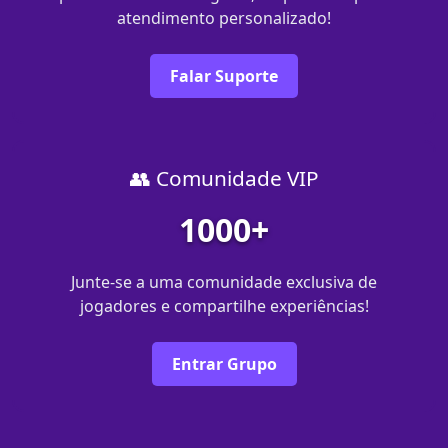
atendimento personalizado!
Falar Suporte
👥 Comunidade VIP
1000+
Junte-se a uma comunidade exclusiva de
jogadores e compartilhe experiências!
Entrar Grupo