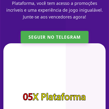
Plataforma, você tem acesso a promoções
incríveis e uma experiência de jogo inigualável.
Junte-se aos vencedores agora!
SEGUIR NO TELEGRAM