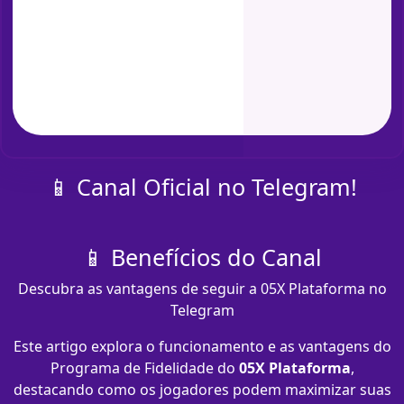
📱 Canal Oficial no Telegram!
📱 Benefícios do Canal
Descubra as vantagens de seguir a 05X Plataforma no
Telegram
Este artigo explora o funcionamento e as vantagens do
Programa de Fidelidade do
05X Plataforma
,
destacando como os jogadores podem maximizar suas