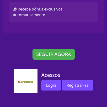
🎁 Receba bônus exclusivos
automaticamente
SEGUIR AGORA
Acessos
Login
Registrar-se