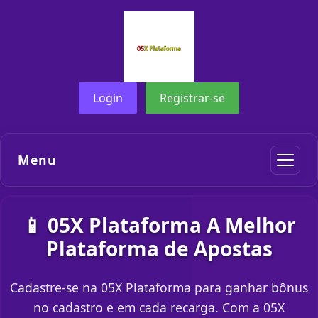
Login
Registrar-se
Menu
📱 05X Plataforma A Melhor
Plataforma de Apostas
Cadastre-se na 05X Plataforma para ganhar bônus
no cadastro e em cada recarga. Com a 05X