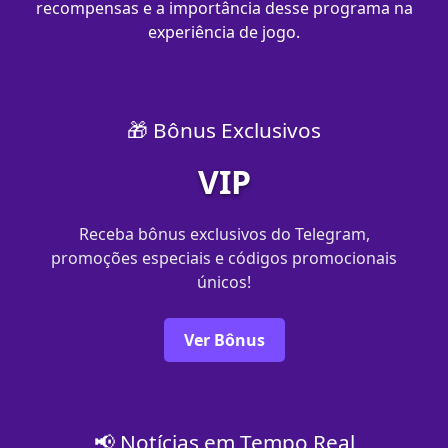
recompensas e a importância desse programa na
experiência de jogo.
🎁 Bônus Exclusivos
VIP
Receba bônus exclusivos do Telegram,
promoções especiais e códigos promocionais
únicos!
Ver Bônus
📢 Notícias em Tempo Real